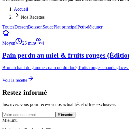
Accueil
Nos Recettes
Toutes
Dessert
Boisson
Sauce
Plat principal
Petit-déjeuner
Moyen
25
min
4
Pain perdu au miel & fruits rouges (Éditio
Brunch haut de gamme : pain perdu doré, fruits rouges chauds glacés 
Voir la recette
Restez informé
Inscrivez-vous pour recevoir nos actualités et offres exclusives.
S'inscrire
Miel
.mu