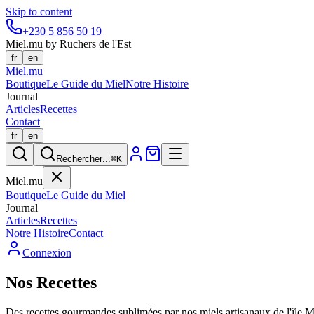
Skip to content
+230 5 856 50 19
Miel.mu by Ruchers de l'Est
fr
en
Miel
.mu
Boutique
Le Guide du Miel
Notre Histoire
Journal
Articles
Recettes
Contact
fr
en
Rechercher
...
⌘K
Miel.mu
Boutique
Le Guide du Miel
Journal
Articles
Recettes
Notre Histoire
Contact
Connexion
Nos Recettes
Des recettes gourmandes sublimées par nos miels artisanaux de l'île M